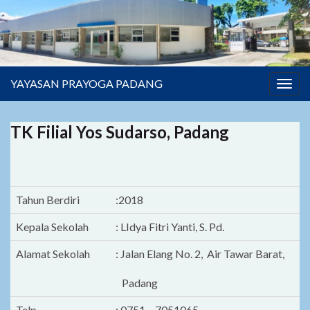
YAYASAN PRAYOGA PADANG
Togg
navig
TK Filial Yos Sudarso, Padang
Tahun Berdiri
:2018
Kepala Sekolah
: LIdya Fitri Yanti, S. Pd.
Alamat Sekolah
: Jalan Elang No. 2, Air Tawar Barat,
Padang
Telp
: 0751 – 7051065