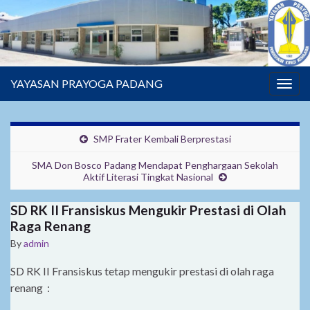
YAYASAN PRAYOGA PADANG
Togg
navig
SMP Frater Kembali Berprestasi
SMA Don Bosco Padang Mendapat Penghargaan Sekolah
Aktif Literasi Tingkat Nasional
SD RK II Fransiskus Mengukir Prestasi di Olah
Raga Renang
By
admin
SD RK II Fransiskus tetap mengukir prestasi di olah raga
renang :