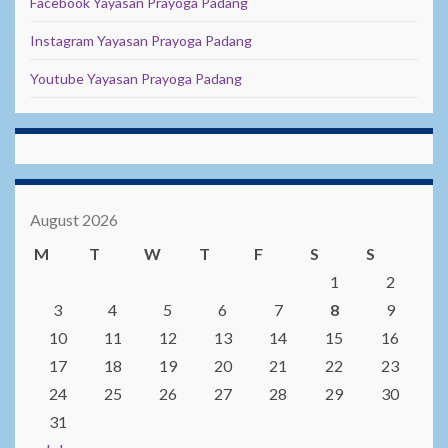
Facebook Yayasan Prayoga Padang
Instagram Yayasan Prayoga Padang
Youtube Yayasan Prayoga Padang
August 2026
M
T
W
T
F
S
S
1
2
3
4
5
6
7
8
9
10
11
12
13
14
15
16
17
18
19
20
21
22
23
24
25
26
27
28
29
30
31