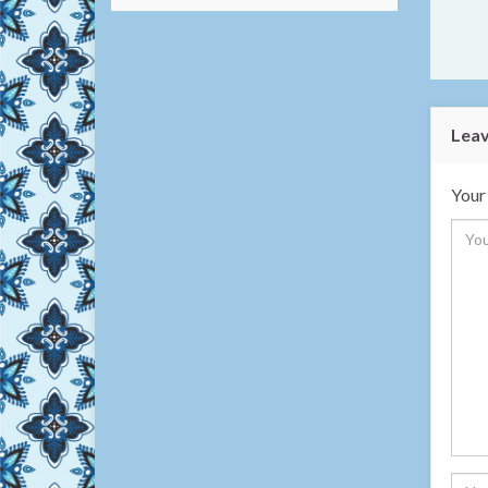
Leav
Your 