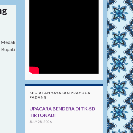
ng
 Medali
 Bupati
KEGIATAN YAYASAN PRAYOGA
PADANG
UPACARA BENDERA DI TK-SD
TIRTONADI
JULY 28, 2026