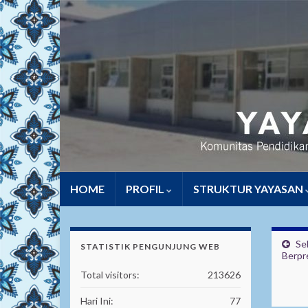
HOME
PROFIL
STRUKTUR YAYASAN
Se
STATISTIK PENGUNJUNG WEB
Berpre
Total visitors:
213626
Hari Ini:
77