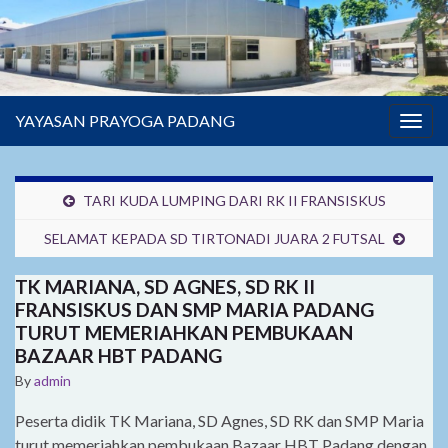
YAYASAN PRAYOGA PADANG
Togg
navig
TARI KUDA LUMPING DARI RK II FRANSISKUS
SELAMAT KEPADA SD TIRTONADI JUARA 2 FUTSAL
TK MARIANA, SD AGNES, SD RK II
FRANSISKUS DAN SMP MARIA PADANG
TURUT MEMERIAHKAN PEMBUKAAN
BAZAAR HBT PADANG
By
admin
Peserta didik TK Mariana, SD Agnes, SD RK dan SMP Maria
turut memeriahkan pembukaan Bazaar HBT Padang dengan