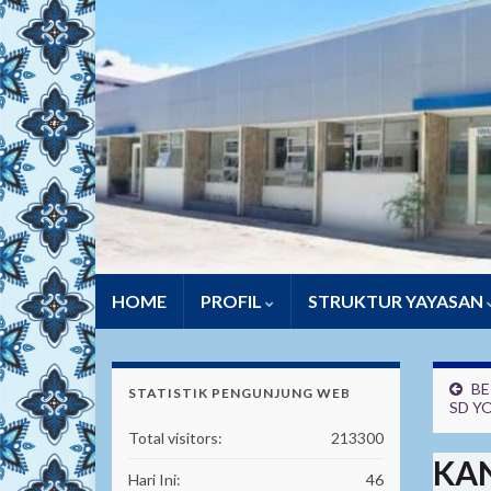
HOME
PROFIL
STRUKTUR YAYASAN
BE
STATISTIK PENGUNJUNG WEB
SD Y
Total visitors:
213300
KAN
Hari Ini:
46