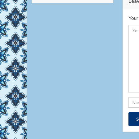
Leav
Your 