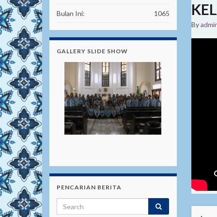
KEL
Bulan Ini:
1065
By
admi
GALLERY SLIDE SHOW
PENCARIAN BERITA